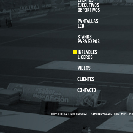
COPYRIGHT©ALL RIGHT RESERVED. ISAMIMAR VISUALMEDIOS | MONTERREY